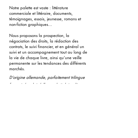
Notre palette est vaste : littérature
commerciale et littéraire, documents,
témoignages, essais, jeunesse, romans et
non-fiction graphiques…
Nous proposons la prospection, la
négociation des droits, la rédaction des
contrats, le suivi financier, et en général un
suivi et un accompagnement tout au long de
la vie de chaque livre, ainsi qu’une veille
permanente sur les tendances des différents
marchés.
D’origine allemande, parfaitement trilingue
français/anglais/allemand, titulaire d’une
maîtrise en littérature comparée et d’un
Master d’Edition, Deborah Druba travaille
depuis plus de 30 ans dans l’édition en
Allemagne, Angleterre et France, aussi bien
comme éditrice et directrice éditoriale que
comme agent.