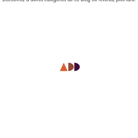
3 rue Roubo - 75011 Paris – phone +33 142544389 – mobile +33 622081500